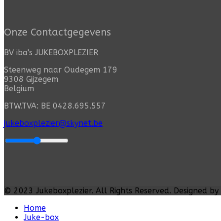
Onze Contactgegevens
BV iba's JUKEBOXPLEZIER
Steenweg naar Oudegem 179
9308 Gijzegem
Belgium
BTW.TVA: BE 0428.695.557
jukeboxplezier@skynet.be
© 2023
Jukeboxplezier
. All Rights Reserved. Designed by
Home
Juke-box