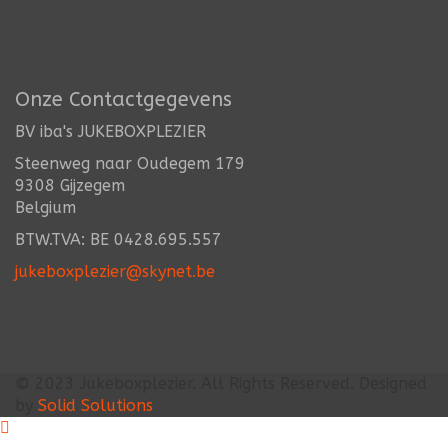
Onze Contactgegevens
BV iba's JUKEBOXPLEZIER
Steenweg naar Oudegem 179
9308 Gijzegem
Belgium
BTW.TVA: BE 0428.695.557
jukeboxplezier@skynet.be
© 2023
Jukeboxplezier
. All Rights Reserved. Designed
by
Solid Solutions