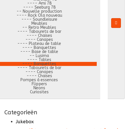
---- Ami 78
---- Seeburg 78
-- Nouvelle production
---- Rock Ola nouveau
---- Soundleisure
Meubles
-- Retro Meubles
---- Tabourets de bar
---- Chaises
---- Canapes
---- Plateau de table
---- Banquettes
---- Base de table
-- Lusima
---- Tables
---- Banquettes
---- Tabourets de bar
---- Canapes
---- Chaises
Pompes à essences
Flippers
Neons
Curiosites
Categorieën
Jukebox