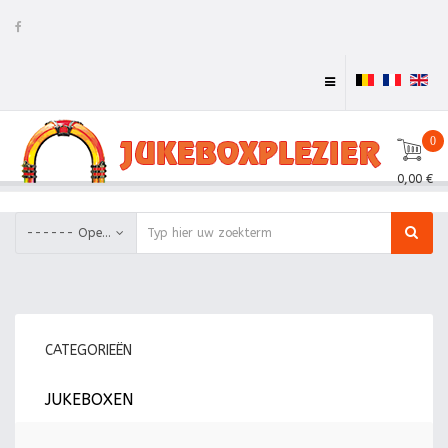
0
0,00 €
------ Open mekaniek jukeboxen 45 rpm (single jukeboxen)
CATEGORIEËN
JUKEBOXEN