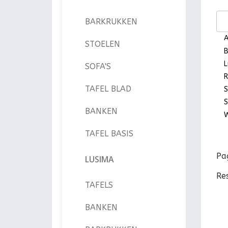
BARKRUKKEN
A
STOELEN
B
L
SOFA'S
R
TAFEL BLAD
S
S
BANKEN
W
TAFEL BASIS
Pa
LUSIMA
Re
TAFELS
BANKEN