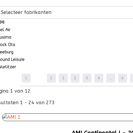
Selecteer fabrikanten
MI
el Air
usima
ock Ola
eeburg
ound Leisure
urlitzer
1
2
3
4
...
6
gina 1 van 12
sultaten 1 - 24 van 273