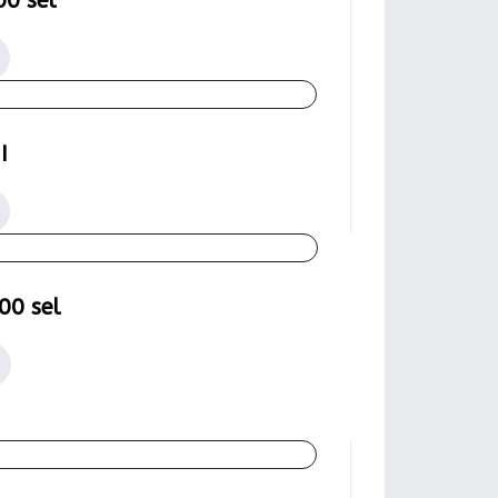
00 sel
I
00 sel