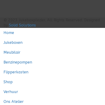
© 2023
Jukeboxplezier
. All Rights Reserved. Designed
by
Solid Solutions
Home
Jukeboxen
Meubilair
Benzinepompen
Flipperkasten
Shop
Verhuur
Ons Atelier