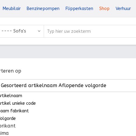
Meubilair
Benzinepompen
Flipperkasten
Shop
Verhuur
---- Sofa's
rteren op
Gesorteerd artikelnaam Aflopende volgorde
rtikelnaam
rtikel unieke code
aam fabrikant
olgorde
brikant
sima