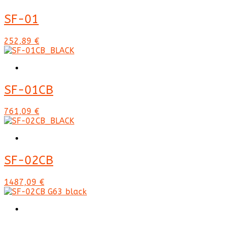
SF-01
252,89 €
SF-01CB
761,09 €
SF-02CB
1487,09 €