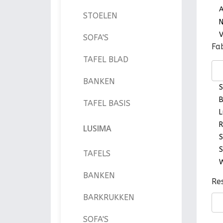
A
STOELEN
N
V
SOFA'S
Fa
TAFEL BLAD
BANKEN
S
B
TAFEL BASIS
L
R
LUSIMA
S
S
TAFELS
W
BANKEN
Re
BARKRUKKEN
SOFA'S