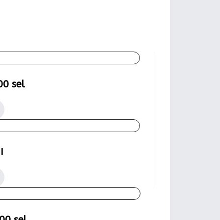
00 sel
I
00 sel