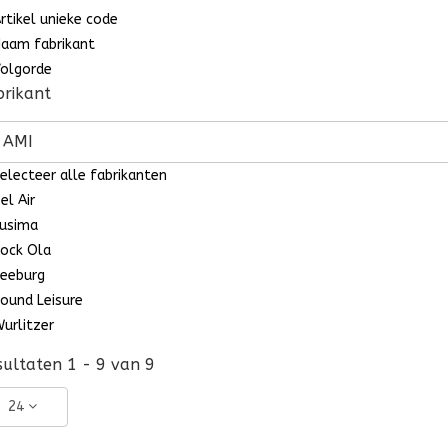
rtikel unieke code
aam fabrikant
olgorde
brikant
AMI
electeer alle fabrikanten
el Air
usima
ock Ola
eeburg
ound Leisure
urlitzer
sultaten 1 - 9 van 9
24