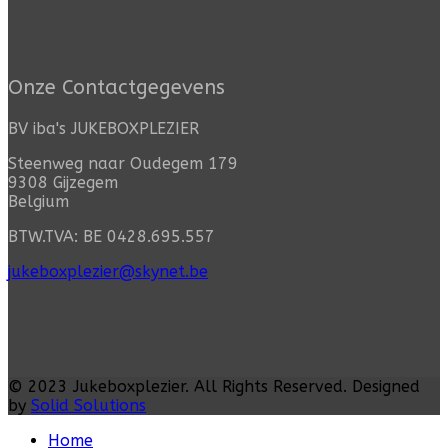
Onze Contactgegevens
BV iba's JUKEBOXPLEZIER
Steenweg naar Oudegem 179
9308 Gijzegem
Belgium
BTW.TVA: BE 0428.695.557
jukeboxplezier@skynet.be
© 2023
Jukeboxplezier
. All Rights Reserved. Designed
by
Solid Solutions
Home