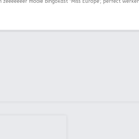
 zeeeeeeer mooie bingokast "Miss Europe", perfect werkend