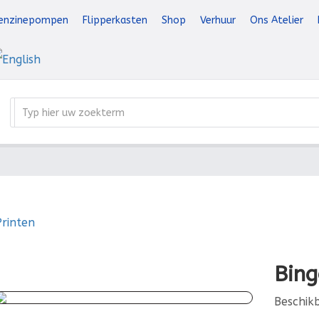
enzinepompen
Flipperkasten
Shop
Verhuur
Ons Atelier
erug naar: Flipperkasten
Bing
Beschik