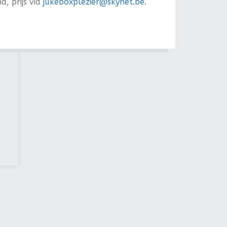
, prijs via
jukeboxplezier@skynet.be
.